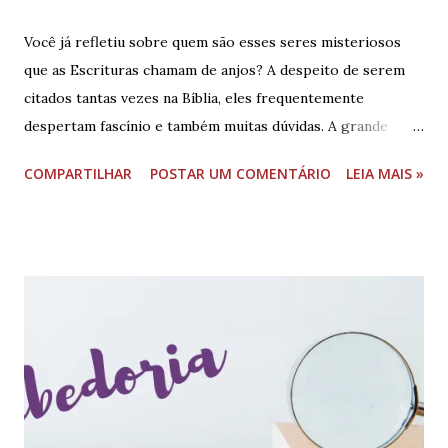
Você já refletiu sobre quem são esses seres misteriosos
que as Escrituras chamam de anjos? A despeito de serem
citados tantas vezes na Bíblia, eles frequentemente
despertam fascínio e também muitas dúvidas. A grande
verdade é que, além do mundo físico e visível, Deus também
COMPARTILHAR
POSTAR UM COMENTÁRIO
LEIA MAIS »
criou criaturas espirituais: os anjos. Neste estudo
completo e aprofundado examinaremos cuidadosamente o
que a Bíblia ensina sobre a natureza, a criação e as
características dos seres angelicais. I – ANJOS:
MENSAGEIROS CELESTIAIS Em hebraico a palavra anjo é
“mal'ak” (מֲלְאָךְ) , que significa literalmente “ mensageiro ”
. Em grego a palavra é “angelos” (ἄγγελος), possuindo o
mesmo significado. Embora frequentemente associemos o
termo à natureza espiritual desses seres, seu significado
bíblico central refere-se à sua missão: transmitir