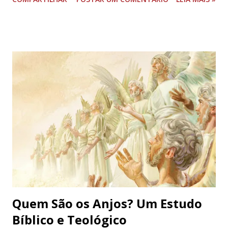
clique aqui para ler). Agora, no segundo dia, somos
convidados a mergulhar em um novo ato criador em que
Deus continua a moldar o cosmos, trazendo ordem ao que
antes era informe. Neste estudo, exploraremos como Deus
fez o firmamento, separando as águas e expandindo os
céus. Com isso, veremos não apenas um retrato de Sua
força criadora, mas também a beleza e a perfeição de Suas
obras. Que essa reflexão nos inspire a contemplar a
grandeza de Deus e a importância de reconhecer Sua mão
em todos os aspectos da criação. TEXTO-BASE Gênesis
1.6-8 E disse Deus: Haja uma expansão no meio das águas, e
haja separação entre águas e águas. E fez Deus a expansão
e fez separação entre as águas que estavam debaixo da
expansão ...
Quem São os Anjos? Um Estudo
Bíblico e Teológico