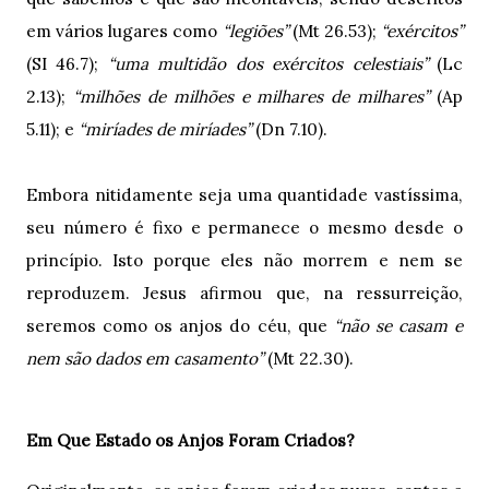
em vários lugares como
“legiões”
(Mt 26.53);
“exércitos”
(SI 46.7);
“uma multidão dos exércitos celestiais”
(Lc
2.13);
“milhões de milhões e milhares de milhares”
(Ap
5.11); e
“miríades de miríades”
(Dn 7.10).
Embora nitidamente seja uma quantidade vastíssima,
seu número é fixo e permanece o mesmo desde o
princípio. Isto porque eles não morrem e nem se
reproduzem. Jesus afirmou que, na ressurreição,
seremos como os anjos do céu, que
“não se casam e
nem são dados em casamento”
(Mt 22.30).
Em Que Estado os Anjos Foram Criados?