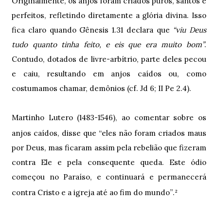
Originalmente, os anjos foram criados puros, santos e
perfeitos, refletindo diretamente a glória divina. Isso
fica claro quando Gênesis 1.31 declara que
“viu Deus
tudo quanto tinha feito, e eis que era muito bom”
.
Contudo, dotados de livre-arbítrio, parte deles pecou
e caiu, resultando em anjos caídos ou, como
costumamos chamar, demônios (cf. Jd 6; II Pe 2.4).
Martinho Lutero (1483-1546), ao comentar sobre os
“
anjos caídos, disse que
eles não foram criados maus
por Deus, mas ficaram assim pela rebelião que fizeram
contra Ele e pela consequente queda. Este ódio
começou no Paraíso, e continuará e permanecerá
”
contra Cristo e a igreja até ao fim do mundo
.²