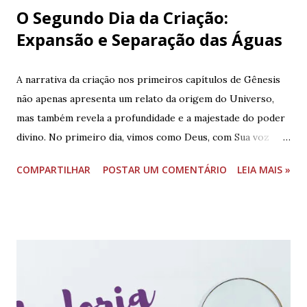
O Segundo Dia da Criação:
Expansão e Separação das Águas
A narrativa da criação nos primeiros capítulos de Gênesis
não apenas apresenta um relato da origem do Universo,
mas também revela a profundidade e a majestade do poder
divino. No primeiro dia, vimos como Deus, com Sua voz
poderosa, trouxe à existência os céus, a terra, e a luz (
COMPARTILHAR
POSTAR UM COMENTÁRIO
LEIA MAIS »
clique aqui para ler). Agora, no segundo dia, somos
convidados a mergulhar em um novo ato criador em que
Deus continua a moldar o cosmos, trazendo ordem ao que
antes era informe. Neste estudo, exploraremos como Deus
fez o firmamento, separando as águas e expandindo os
céus. Com isso, veremos não apenas um retrato de Sua
força criadora, mas também a beleza e a perfeição de Suas