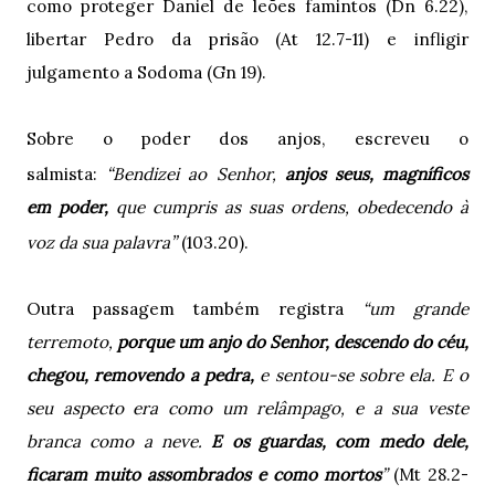
como proteger Daniel de leões famintos (Dn 6.22),
libertar Pedro da prisão (At 12.7-11) e infligir
julgamento a Sodoma (Gn 19).
Sobre o poder dos anjos, escreveu o
“
salmista:
Bendizei ao Senhor,
anjos seus,
magníficos
em poder,
que cumpris as suas ordens, obedecendo à
”
voz da sua palavra
(
103.20).
Outra passagem também registra
“um grande
terremoto,
porque um anjo do Senhor, descendo do céu,
chegou, removendo a pedra,
e sentou-se sobre ela. E o
seu aspecto era como um relâmpago, e a sua veste
branca como a neve.
E os guardas, com medo dele,
ficaram muito assombrados e como mortos
”
(Mt 28.2-