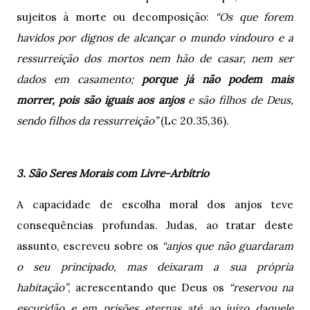
sujeitos à morte ou decomposição:
“Os que forem
havidos por dignos de alcançar o mundo vindouro e a
ressurreição dos mortos nem hão de casar, nem ser
dados em casamento;
porque já não podem mais
morrer, pois são iguais aos anjos
e são filhos de Deus,
sendo filhos da ressurreição”
(Lc 20.35,36).
3. São Seres Morais com Livre-Arbítrio
A capacidade de escolha moral dos anjos teve
consequências profundas. Judas, ao tratar deste
assunto, escreveu sobre os
“anjos que não guardaram
o seu principado, mas deixaram a sua própria
habitação”
, acrescentando que Deus os
“reservou na
escuridão e em prisões eternas até ao juízo daquele