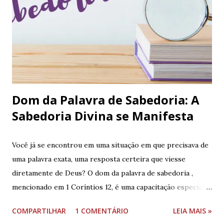
obras. Que essa reflexão nos inspire a contemplar a
grandeza de Deus e a importância de reconhecer Sua mão
em todos os aspectos da criação. TEXTO-BASE Gênesis
1.6-8 E disse Deus: Haja uma expansão no meio das águas, e
haja separação entre águas e águas. E fez Deus a expansão
e fez separação entre as águas que estavam debaixo da
expansão ...
Dom da Palavra de Sabedoria: A
Sabedoria Divina se Manifesta
Você já se encontrou em uma situação em que precisava de
uma palavra exata, uma resposta certeira que viesse
diretamente de Deus? O dom da palavra de sabedoria ,
mencionado em 1 Coríntios 12, é uma capacitação especial
dada pelo Espírito Santo, que nos dá a palavra certa em
COMPARTILHAR
1 COMENTÁRIO
LEIA MAIS »
momentos cruciais. Esse dom não é fruto de sabedoria